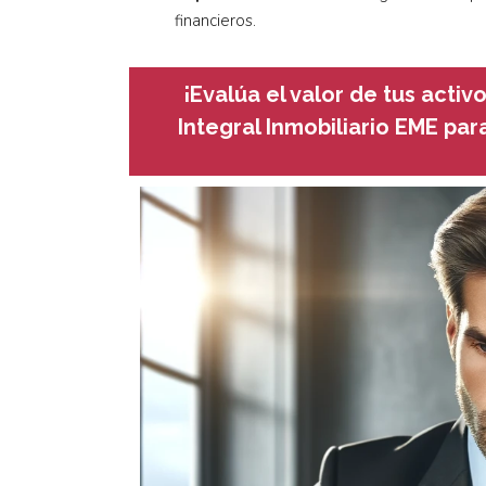
financieros.
¡Evalúa el valor de tus activo
Integral Inmobiliario EME par